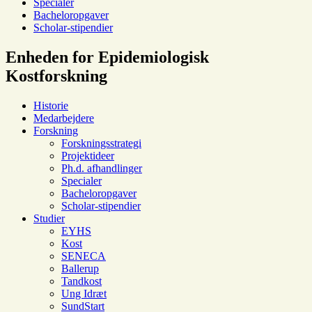
Specialer
Bacheloropgaver
Scholar-stipendier
Enheden for Epidemiologisk
Kostforskning
Historie
Medarbejdere
Forskning
Forskningsstrategi
Projektideer
Ph.d. afhandlinger
Specialer
Bacheloropgaver
Scholar-stipendier
Studier
EYHS
Kost
SENECA
Ballerup
Tandkost
Ung Idræt
SundStart