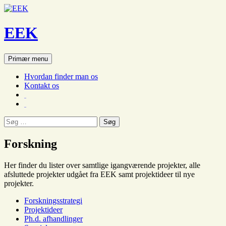
EEK
Søg
Hop
Primær menu
til
indhold
Hvordan finder man os
Kontakt os
Søg
efter:
Forskning
Her finder du lister over samtlige igangværende projekter, alle
afsluttede projekter udgået fra EEK samt projektideer til nye
projekter.
Forskningsstrategi
Projektideer
Ph.d. afhandlinger