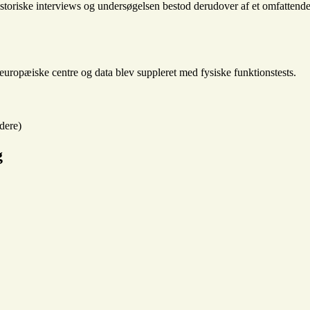
historiske interviews og undersøgelsen bestod derudover af et omfatten
e europæiske centre og data blev suppleret med fysiske funktionstests.
idere)
g