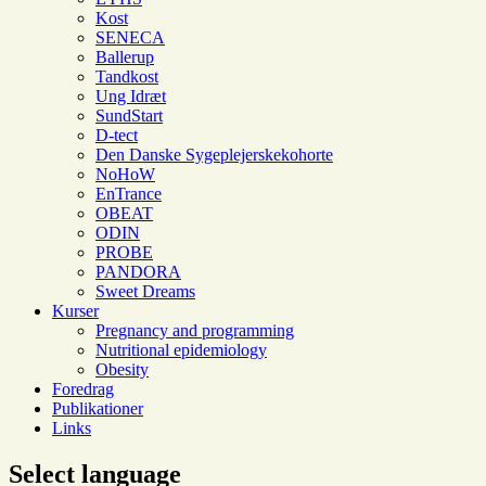
Kost
SENECA
Ballerup
Tandkost
Ung Idræt
SundStart
D-tect
Den Danske Sygeplejerskekohorte
NoHoW
EnTrance
OBEAT
ODIN
PROBE
PANDORA
Sweet Dreams
Kurser
Pregnancy and programming
Nutritional epidemiology
Obesity
Foredrag
Publikationer
Links
Select language