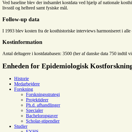
Ved baseline blev der indsamlet kostdata ved hjælp af nationale kost
livsstil og helbred samt fysiske mål.
Follow-up data
I 1993 blev kosten fra de kosthistoriske interviews harmoniseret i all
Kostinformation
Antal deltagere i kostdatabasen: 3500 (her af danske data 750 indtil v
Enheden for Epidemiologisk Kostforsknin
Historie
Medarbejdere
Forskning
Forskningsstrategi
Projektideer
Ph.d. afhandlinger
Specialer
Bacheloropgaver
Scholar-stipendier
Studier
EYHS