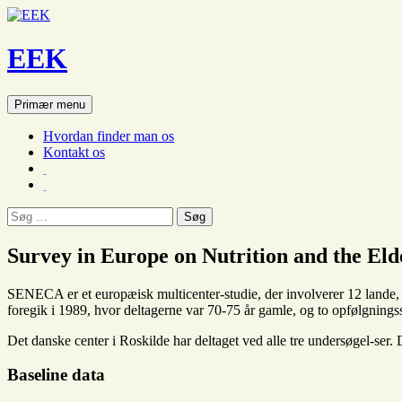
EEK
Søg
Hop
Primær menu
til
indhold
Hvordan finder man os
Kontakt os
Søg
efter:
Survey in Europe on Nutrition and the El
SENECA er et europæisk multicenter-studie, der involverer 12 lande, 
foregik i 1989, hvor deltagerne var 70-75 år gamle, og to opfølgnings
Det danske center i Roskilde har deltaget ved alle tre undersøgel-ser.
Baseline data