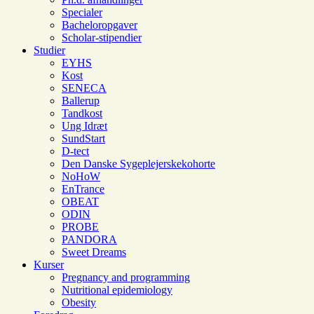
Specialer
Bacheloropgaver
Scholar-stipendier
Studier
EYHS
Kost
SENECA
Ballerup
Tandkost
Ung Idræt
SundStart
D-tect
Den Danske Sygeplejerskekohorte
NoHoW
EnTrance
OBEAT
ODIN
PROBE
PANDORA
Sweet Dreams
Kurser
Pregnancy and programming
Nutritional epidemiology
Obesity