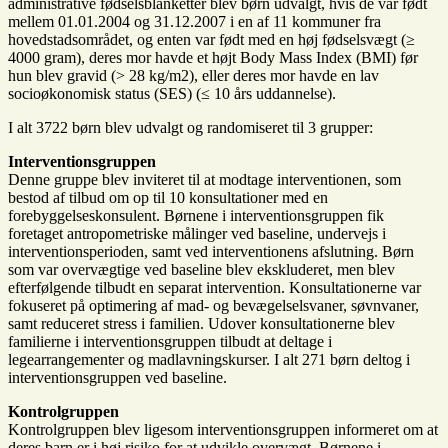
administrative fødselsblanketter blev børn udvalgt, hvis de var født
mellem 01.01.2004 og 31.12.2007 i en af 11 kommuner fra
hovedstadsområdet, og enten var født med en høj fødselsvægt (≥
4000 gram), deres mor havde et højt Body Mass Index (BMI) før
hun blev gravid (> 28 kg/m2), eller deres mor havde en lav
socioøkonomisk status (SES) (≤ 10 års uddannelse).
I alt 3722 børn blev udvalgt og randomiseret til 3 grupper:
Interventionsgruppen
Denne gruppe blev inviteret til at modtage interventionen, som
bestod af tilbud om op til 10 konsultationer med en
forebyggelseskonsulent. Børnene i interventionsgruppen fik
foretaget antropometriske målinger ved baseline, undervejs i
interventionsperioden, samt ved interventionens afslutning. Børn
som var overvægtige ved baseline blev ekskluderet, men blev
efterfølgende tilbudt en separat intervention. Konsultationerne var
fokuseret på optimering af mad- og bevægelselsvaner, søvnvaner,
samt reduceret stress i familien. Udover konsultationerne blev
familierne i interventionsgruppen tilbudt at deltage i
legearrangementer og madlavningskurser. I alt 271 børn deltog i
interventionsgruppen ved baseline.
Kontrolgruppen
Kontrolgruppen blev ligesom interventionsgruppen informeret om at
deres barn er i høj risiko for at udvikle overvægt. Børnene i