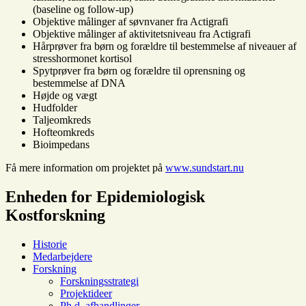
(baseline og follow-up)
Objektive målinger af søvnvaner fra Actigrafi
Objektive målinger af aktivitetsniveau fra Actigrafi
Hårprøver fra børn og forældre til bestemmelse af niveauer af
stresshormonet kortisol
Spytprøver fra børn og forældre til oprensning og
bestemmelse af DNA
Højde og vægt
Hudfolder
Taljeomkreds
Hofteomkreds
Bioimpedans
Få mere information om projektet på
www.sundstart.nu
Enheden for Epidemiologisk
Kostforskning
Historie
Medarbejdere
Forskning
Forskningsstrategi
Projektideer
Ph.d. afhandlinger