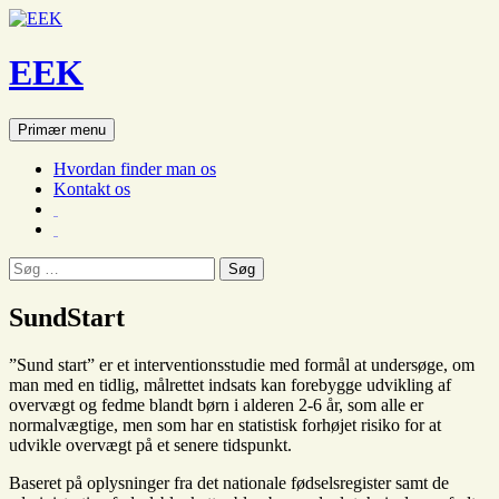
EEK
Søg
Hop
Primær menu
til
indhold
Hvordan finder man os
Kontakt os
Søg
efter:
SundStart
”Sund start” er et interventionsstudie med formål at undersøge, om
man med en tidlig, målrettet indsats kan forebygge udvikling af
overvægt og fedme blandt børn i alderen 2-6 år, som alle er
normalvægtige, men som har en statistisk forhøjet risiko for at
udvikle overvægt på et senere tidspunkt.
Baseret på oplysninger fra det nationale fødselsregister samt de