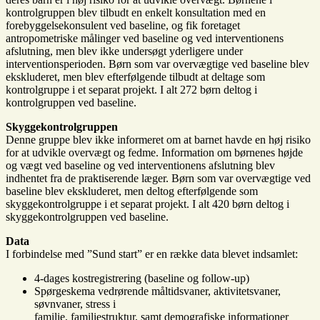
kontrolgruppen blev tilbudt en enkelt konsultation med en
forebyggelsekonsulent ved baseline, og fik foretaget
antropometriske målinger ved baseline og ved interventionens
afslutning, men blev ikke undersøgt yderligere under
interventionsperioden. Børn som var overvægtige ved baseline blev
ekskluderet, men blev efterfølgende tilbudt at deltage som
kontrolgruppe i et separat projekt. I alt 272 børn deltog i
kontrolgruppen ved baseline.
Skyggekontrolgruppen
Denne gruppe blev ikke informeret om at barnet havde en høj risiko
for at udvikle overvægt og fedme. Information om børnenes højde
og vægt ved baseline og ved interventionens afslutning blev
indhentet fra de praktiserende læger. Børn som var overvægtige ved
baseline blev ekskluderet, men deltog efterfølgende som
skyggekontrolgruppe i et separat projekt. I alt 420 børn deltog i
skyggekontrolgruppen ved baseline.
Data
I forbindelse med ”Sund start” er en række data blevet indsamlet:
4-dages kostregistrering (baseline og follow-up)
Spørgeskema vedrørende måltidsvaner, aktivitetsvaner,
søvnvaner, stress i
familie, familiestruktur, samt demografiske informationer