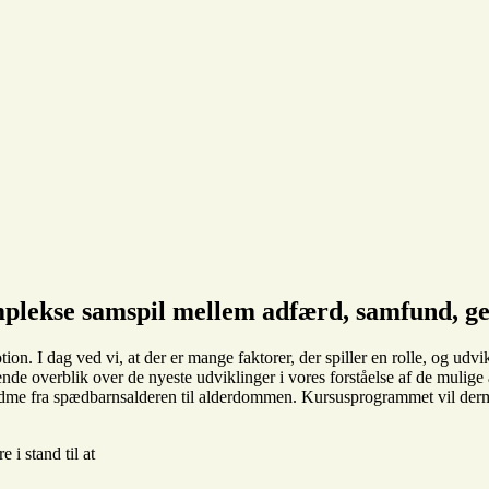
plekse samspil mellem adfærd, samfund, ge
n. I dag ved vi, at der er mange faktorer, der spiller en rolle, og udvi
attende overblik over de nyeste udviklinger i vores forståelse af de mu
fedme fra spædbarnsalderen til alderdommen. Kursusprogrammet vil derme
 i stand til at