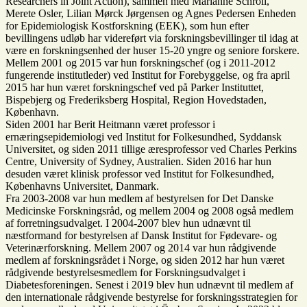
Researchers in Joint Action), sammen med Marianne Schroll,
Merete Osler, Lilian Mørck Jørgensen og Agnes Pedersen Enheden
for Epidemiologisk Kostforskning (EEK), som hun efter
bevillingens udløb har videreført via forskningsbevillinger til idag at
være en forskningsenhed der huser 15-20 yngre og seniore forskere.
Mellem 2001 og 2015 var hun forskningschef (og i 2011-2012
fungerende institutleder) ved Institut for Forebyggelse, og fra april
2015 har hun været forskningschef ved på Parker Instituttet,
Bispebjerg og Frederiksberg Hospital, Region Hovedstaden,
København.
Siden 2001 har Berit Heitmann været professor i
ernæringsepidemiologi ved Institut for Folkesundhed, Syddansk
Universitet, og siden 2011 tillige æresprofessor ved Charles Perkins
Centre, University of Sydney, Australien. Siden 2016 har hun
desuden været klinisk professor ved Institut for Folkesundhed,
Københavns Universitet, Danmark.
Fra 2003-2008 var hun medlem af bestyrelsen for Det Danske
Medicinske Forskningsråd, og mellem 2004 og 2008 også medlem
af forretningsudvalget. I 2004-2007 blev hun udnævnt til
næstformand for bestyrelsen af Dansk Institut for Fødevare- og
Veterinærforskning. Mellem 2007 og 2014 var hun rådgivende
medlem af forskningsrådet i Norge, og siden 2012 har hun været
rådgivende bestyrelsesmedlem for Forskningsudvalget i
Diabetesforeningen. Senest i 2019 blev hun udnævnt til medlem af
den internationale rådgivende bestyrelse for forskningsstrategien for