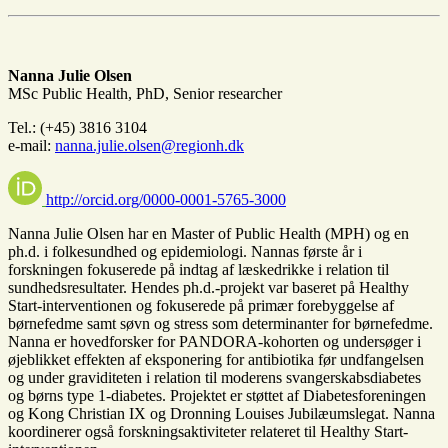
Nanna Julie Olsen
MSc Public Health, PhD, Senior researcher
Tel.: (+45) 3816 3104
e-mail:
nanna.julie.olsen@regionh.dk
http://orcid.org/0000-0001-5765-3000
Nanna Julie Olsen har en Master of Public Health (MPH) og en
ph.d. i folkesundhed og epidemiologi. Nannas første år i
forskningen fokuserede på indtag af læskedrikke i relation til
sundhedsresultater. Hendes ph.d.-projekt var baseret på Healthy
Start-interventionen og fokuserede på primær forebyggelse af
børnefedme samt søvn og stress som determinanter for børnefedme.
Nanna er hovedforsker for PANDORA-kohorten og undersøger i
øjeblikket effekten af eksponering for antibiotika før undfangelsen
og under graviditeten i relation til moderens svangerskabsdiabetes
og børns type 1-diabetes. Projektet er støttet af Diabetesforeningen
og Kong Christian IX og Dronning Louises Jubilæumslegat. Nanna
koordinerer også forskningsaktiviteter relateret til Healthy Start-