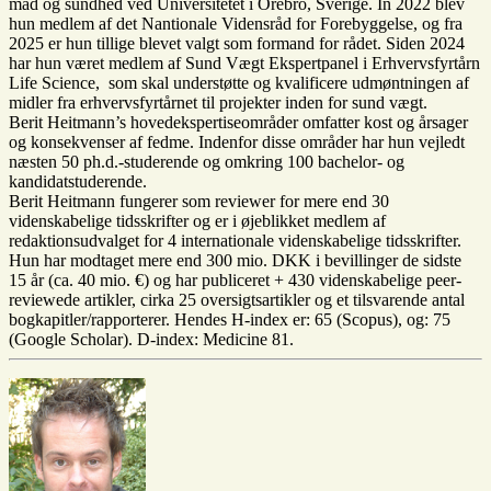
mad og sundhed ved Universitetet i Örebro, Sverige. In 2022 blev
hun medlem af det Nantionale Vidensråd for Forebyggelse, og fra
2025 er hun tillige blevet valgt som formand for rådet. Siden 2024
har hun været medlem af Sund Vægt Ekspertpanel i Erhvervsfyrtårn
Life Science, som skal understøtte og kvalificere udmøntningen af
midler fra erhvervsfyrtårnet til projekter inden for sund vægt.
Berit Heitmann’s hovedekspertiseområder omfatter kost og årsager
og konsekvenser af fedme. Indenfor disse områder har hun vejledt
næsten 50 ph.d.-studerende og omkring 100 bachelor- og
kandidatstuderende.
Berit Heitmann fungerer som reviewer for mere end 30
videnskabelige tidsskrifter og er i øjeblikket medlem af
redaktionsudvalget for 4 internationale videnskabelige tidsskrifter.
Hun har modtaget mere end 300 mio. DKK i bevillinger de sidste
15 år (ca. 40 mio. €) og har publiceret + 430 videnskabelige peer-
reviewede artikler, cirka 25 oversigtsartikler og et tilsvarende antal
bogkapitler/rapporterer. Hendes H-index er: 65 (Scopus), og: 75
(Google Scholar). D-index: Medicine 81.