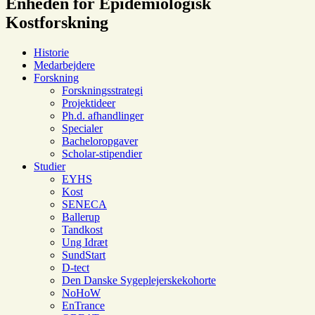
Enheden for Epidemiologisk
Kostforskning
Historie
Medarbejdere
Forskning
Forskningsstrategi
Projektideer
Ph.d. afhandlinger
Specialer
Bacheloropgaver
Scholar-stipendier
Studier
EYHS
Kost
SENECA
Ballerup
Tandkost
Ung Idræt
SundStart
D-tect
Den Danske Sygeplejerskekohorte
NoHoW
EnTrance