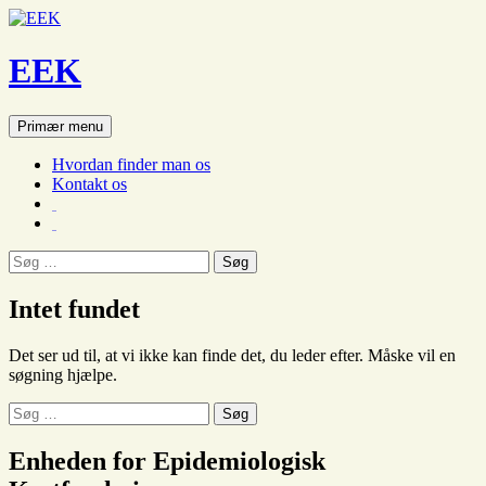
EEK
Søg
Hop
Primær menu
til
indhold
Hvordan finder man os
Kontakt os
Søg
efter:
Intet fundet
Det ser ud til, at vi ikke kan finde det, du leder efter. Måske vil en
søgning hjælpe.
Søg
efter:
Enheden for Epidemiologisk