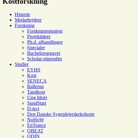
Kostforskning
Historie
Medarbejdere
Forskning
Forskningsstrategi
Projektideer
Ph.d. afhandlinger
Specialer
Bacheloropgaver
Scholar-stipendier
Studier
EYHS
Kost
SENECA
Ballerup
Tandkost
Ung Idræt
SundStart
D-tect
Den Danske Sygeplejerskekohorte
NoHoW
EnTrance
OBEAT
ODIN