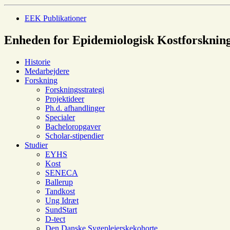
EEK Publikationer
Enheden for Epidemiologisk Kostforsknin
Historie
Medarbejdere
Forskning
Forskningsstrategi
Projektideer
Ph.d. afhandlinger
Specialer
Bacheloropgaver
Scholar-stipendier
Studier
EYHS
Kost
SENECA
Ballerup
Tandkost
Ung Idræt
SundStart
D-tect
Den Danske Sygeplejerskekohorte