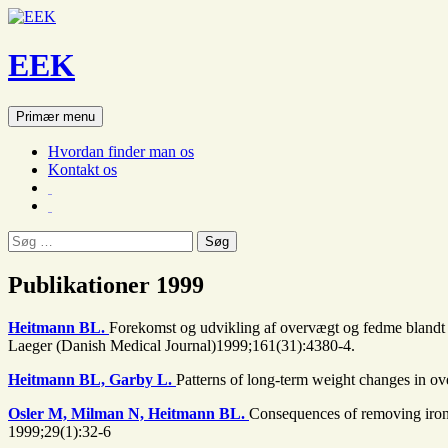
EEK
Søg
Hop
Primær menu
til
indhold
Hvordan finder man os
Kontakt os
Søg
efter:
Publikationer 1999
Heitmann BL.
Forekomst og udvikling af overvægt og fedme blandt 
Laeger (Danish Medical Journal)1999;161(31):4380-4.
Heitmann BL, Garby L.
Patterns of long-term weight changes in 
Osler M, Milman N, Heitmann BL.
Consequences of removing iron f
1999;29(1):32-6